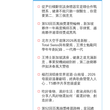
從尹衍樑辭世談身體器官是聯合作戰
體系，健康不能只聽一個醫生，你需
要第二、第三個意見
第53回百萬抽獎運勢輪轉，新加坡
夥伴一年兩度獨得百萬，菲律賓、越
南夥伴連環得獎成黑馬
北市大空手道隊2026再造新猷，
Total Swiss與有榮焉，王博士勉勵同
學年年創紀錄，一代傳一代
王博士新加坡講座，健康之道充滿新
意，事業契機細細剖析，第二故鄉夥
伴如沐春風大豐收
楊烈演唱會世界巡迴-台南場，2026
母親節溫馨獻唱，經典歌曲聲聲入人
心，TS夥伴共享悠揚盛宴
吃好食物、過好生活：蔡淑貞執行長
分享八馬好物選如何「嚴選好物、創
造好康」
第52回百萬抽獎峰迴路轉，皇冠總