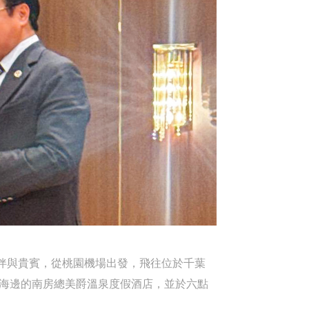
多位夥伴與貴賓，從桃園機場出發，飛往位於千葉
海邊的南房總美爵溫泉度假酒店，並於六點