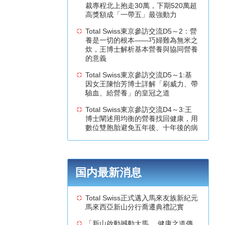
裁專程北上抱走30萬，下期520萬超
高獎額成「一帶五」最強動力
Total Swiss東京參訪交流D5～2：營
養是一切的根本——巧婦難為無米之
炊，王博士解析基本營養與協同營養
的意義
Total Swiss東京參訪交流D5～1:基
因女王陳怡芳博士詳解「刷威力、帶
驗血、給營養」的皇冠之道
Total Swiss東京參訪交流D4～3:王
博士闡述用均衡的營養找回健康，用
數位雙胞胎避免五年後、十年後的病
国内最新消息
Total Swiss正式邁入馬來友族新紀元
馬來西亞新山分行喬遷典禮記實
「新山啟動撼動大馬， 健康之道傳