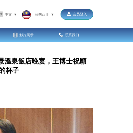
▾
▾
会员登入
中文
马来西亚
影片展示
联系我们
千葉海景溫泉飯店晚宴，王博士祝願
的杯子